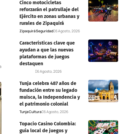
Cinco motocicletas
reforzarán el patrullaje del
Ejército en zonas urbanas y
rurales de Zipaquirá
Zipaquirá
Seguridad
6 Agosto, 2026
Características clave que
ayudan a que las nuevas
plataformas de juegos
destaquen
a
Deportes
6 Agosto, 2026
Tunja celebra 487 años de
fundación entre su legado
muisca, la Independencia y
el patrimonio colonial
Tunja
Cultura
6 Agosto, 2026
Topacio Casino Colombia:
guía local de juegos y