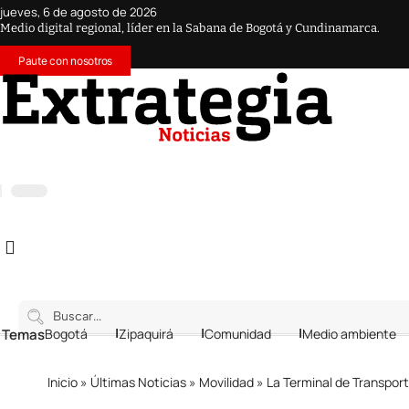
jueves, 6 de agosto de 2026
Medio digital regional, líder en la Sabana de Bogotá y Cundinamarca.
Paute con nosotros
 Temas
Bogotá
Zipaquirá
Comunidad
Medio ambiente
Inicio
»
Últimas Noticias
»
Movilidad
»
La Terminal de Transpor