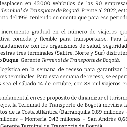
 desplacen en 43.000 vehículos de las 90 empresa
a Terminal de Transporte de Bogotá
. Frente al 2022, est
nto del 19%, teniendo en cuenta que para ese period
 incremento gradual en el número de viajeros qu
tiva cómoda y flexible para transportarse. Para l
culadamente con los organismos de salud, seguridad
estras tres terminales (Salitre, Norte y Sur) disfrute
o Duque
, Gerente
Terminal de Transporte de Bogotá
.
ogística en la semana de receso para garantizar l
 tres terminales. Para esta semana de receso, se esper
 sea el sábado 14 de octubre, con 88 mil viajeros e
undamental en ese propósito de dinamizar el turism
lejos, la Terminal de Transporte de Bogotá moviliza l
s de la Costa Atlántica (Barranquilla 0,89 millones 
millones – Montería 0,42 millones – San Andrés 0,6
 Gerente Terminal de Transporte de Bogotá.