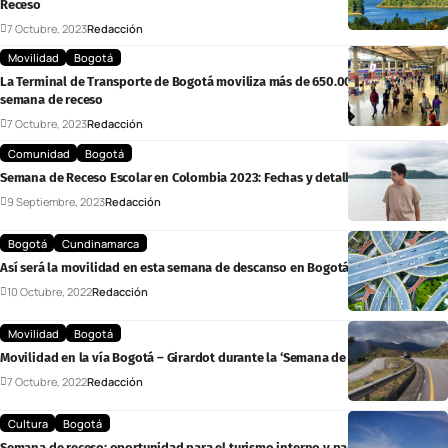
Receso
7 Octubre, 2023
Redacción
Movilidad
Bogotá
La Terminal de Transporte de Bogotá moviliza más de 650.000 viajeros en la
semana de receso
7 Octubre, 2023
Redacción
Comunidad
Bogotá
Semana de Receso Escolar en Colombia 2023: Fechas y detalles importantes
9 Septiembre, 2023
Redacción
Bogotá
Cundinamarca
Así será la movilidad en esta semana de descanso en Bogotá y Cundinamarca
10 Octubre, 2022
Redacción
Movilidad
Bogotá
Movilidad en la vía Bogotá – Girardot durante la ‘Semana de Receso’
7 Octubre, 2022
Redacción
Cultura
Bogotá
Semana de receso: oportunidad para el turismo interno y para el país