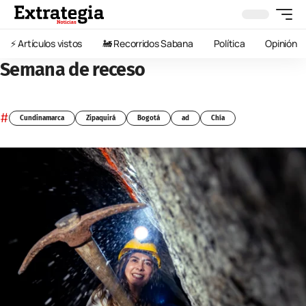
⚡️ Artículos vistos
🚂 Recorridos Sabana
Política
Opinión
Semana de receso
#
Cundinamarca
Zipaquirá
Bogotá
ad
Chía