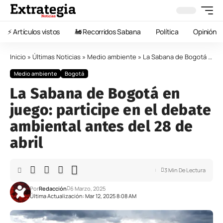
⚡️ Artículos vistos
🚂 Recorridos Sabana
Política
Opinión
Inicio
»
Últimas Noticias
»
Medio ambiente
»
La Sabana de Bogotá en juego: participe en el debate ambiental antes del 28 de abril
Medio ambiente
Bogotá
La Sabana de Bogotá en
juego: participe en el debate
ambiental antes del 28 de
abril
3 Min De Lectura
Por
Redacción
6 Marzo, 2025
Última Actualización: Mar 12, 2025 8:08 AM