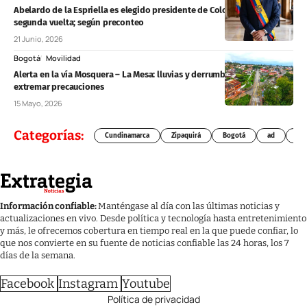
Abelardo de la Espriella es elegido presidente de Colombia en
segunda vuelta; según preconteo
21 Junio, 2026
Bogotá
Movilidad
Alerta en la vía Mosquera – La Mesa: lluvias y derrumbes obligan a
extremar precauciones
15 Mayo, 2026
Categorías:
Cundinamarca
Zipaquirá
Bogotá
ad
Chí
Información confiable:
Manténgase al día con las últimas noticias y
actualizaciones en vivo. Desde política y tecnología hasta entretenimiento
y más, le ofrecemos cobertura en tiempo real en la que puede confiar, lo
que nos convierte en su fuente de noticias confiable las 24 horas, los 7
días de la semana.
Facebook
Instagram
Youtube
Política de privacidad