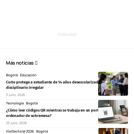
- Publicidad -
Más noticias
Bogotá
Educación
Corte protege a estudiante de 14 años desescolarizada tras proceso
disciplinario irregular
3 Julio, 2026
Tecnología
Bogotá
¿Cómo leer códigos QR mientras se trabaja en un portátil o un
ordenador de sobremesa?
23 Julio, 2026
Vía Electoral 2026
Bogotá