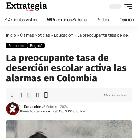
⚡️ Artículos vistos
🚂 Recorridos Sabana
Política
Opinión
Inicio
»
Últimas Noticias
»
Educación
»
La preocupante tasa de deserción escolar activa las alarmas en Colombia
Educación
Bogotá
La preocupante tasa de
deserción escolar activa las
alarmas en Colombia
3 Min De Lectura
Por
Redacción
6 Febrero, 2024
Última Actualización: Feb 06, 2024 6:01 PM