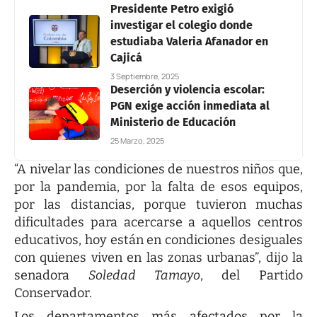
Presidente Petro exigió
investigar el colegio donde
estudiaba Valeria Afanador en
Cajicá
3 Septiembre, 2025
Deserción y violencia escolar:
PGN exige acción inmediata al
Ministerio de Educación
25 Marzo, 2025
“A nivelar las condiciones de nuestros niños que,
por la pandemia, por la falta de esos equipos,
por las distancias, porque tuvieron muchas
dificultades para acercarse a aquellos centros
educativos, hoy están en condiciones desiguales
con quienes viven en las zonas urbanas”, dijo la
senadora
Soledad Tamayo
, del Partido
Conservador.
Los departamentos más afectados por la