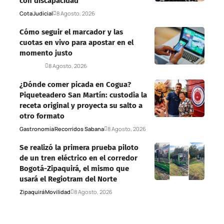
con discapacidad
Cota
Judicial
8 Agosto, 2026
Cómo seguir el marcador y las
cuotas en vivo para apostar en el
momento justo
Deportes
8 Agosto, 2026
¿Dónde comer picada en Cogua?
Piqueteadero San Martín: custodia la
receta original y proyecta su salto a
otro formato
Gastronomía
Recorridos Sabana
8 Agosto, 2026
Se realizó la primera prueba piloto
de un tren eléctrico en el corredor
Bogotá-Zipaquirá, el mismo que
usará el Regiotram del Norte
Zipaquirá
Movilidad
8 Agosto, 2026