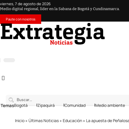
viernes, 7 de agosto de 2026
Medio digital regional, líder en la Sabana de Bogotá y Cundinamarca.
Paute con nosotros
 Temas
Bogotá
Zipaquirá
Comunidad
Medio ambiente
Inicio
»
Últimas Noticias
»
Educación
»
La apuesta de Peñalosa 