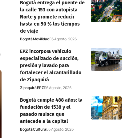
Bogotá entrega el puente de
la calle 153 con autopista
Norte y promete reducir
hasta en 50 % los tiempos
de viaje
Bogotá
Movilidad
6 Agosto, 2026
EPZ incorpora vehículo
a
especializado de succión,
presión y lavado para
fortalecer el alcantarillado
de Zipaquirá
Zipaquirá
EPZ
6 Agosto, 2026
Bogotá cumple 488 años: la
fundación de 1538 y el
pasado muisca que
antecede a la capital
Bogotá
Cultura
6 Agosto, 2026