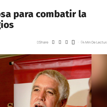
sa para combatir la
gios
Share
4 Min De Lectur