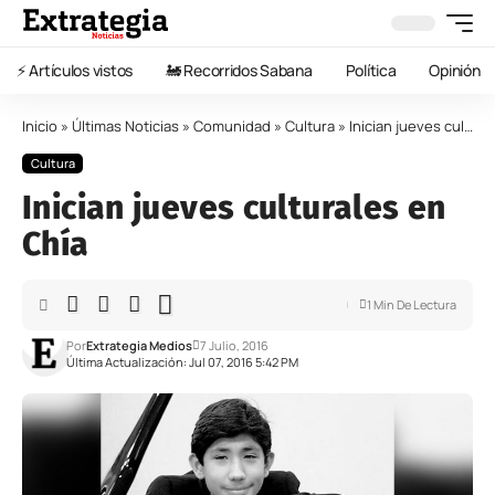
⚡️ Artículos vistos
🚂 Recorridos Sabana
Política
Opinión
Inicio
»
Últimas Noticias
»
Comunidad
»
Cultura
»
Inician jueves culturales en Chía
Cultura
Inician jueves culturales en
Chía
1 Min De Lectura
Por
Extrategia Medios
7 Julio, 2016
Última Actualización: Jul 07, 2016 5:42 PM