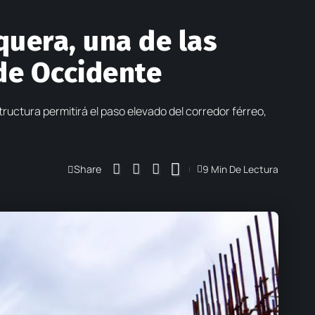
quera, una de las
de Occidente
tructura permitirá el paso elevado del corredor férreo,
Share
9 Min De Lectura