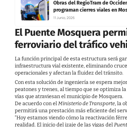
Obras del RegioTram de Occident
programan cierres viales en Mo
11 Junio, 2026
El Puente Mosquera permit
ferroviario del tráfico veh
La función principal de esta estructura será gar
infraestructura vial existente, eliminando cruc
operacionales y afectan la fluidez del tránsito.
Con esta solución de ingeniería se espera mejor
peatones y trenes, al tiempo que se optimiza la
vías que atraviesan el municipio de Mosquera.
De acuerdo con el
Ministerio de Transporte
, la 
permitirá una prestación más eficiente del ser
“Hoy estamos viendo cómo la reactivación férre
realidad. El inicio del izaje de las vigas del
Puen