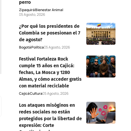
perro
Zipaquirá
Bienestar Animal
5 Agosto, 2026
¿Por qué los presidentes de
Colombia se posesionan el 7
de agosto?
Bogotá
Política
5 Agosto, 2026
Festival Fortaleza Rock
cumple 15 años en Cajicá:
fechas, La Mosca y 1280
Almas, y cómo acceder gratis
con material reciclable
Cajicá
Cultura
5 Agosto, 2026
Los ataques misóginos en
redes sociales no están
protegidos por la libertad de
expresión: Corte