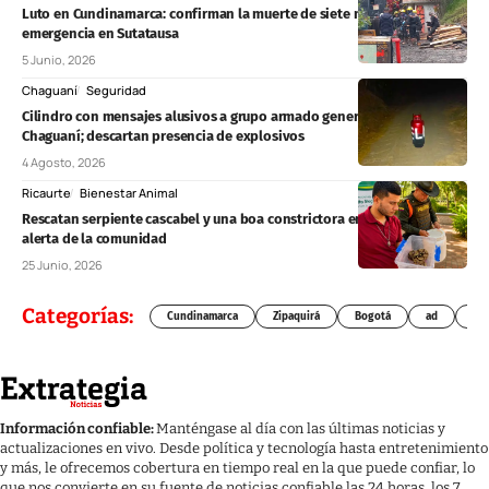
Luto en Cundinamarca: confirman la muerte de siete mineros tras
emergencia en Sutatausa
5 Junio, 2026
Chaguaní
Seguridad
Cilindro con mensajes alusivos a grupo armado genera alerta en
Chaguaní; descartan presencia de explosivos
4 Agosto, 2026
Ricaurte
Bienestar Animal
Rescatan serpiente cascabel y una boa constrictora en Ricaurte tras
alerta de la comunidad
25 Junio, 2026
Categorías:
Cundinamarca
Zipaquirá
Bogotá
ad
Chí
Información confiable:
Manténgase al día con las últimas noticias y
actualizaciones en vivo. Desde política y tecnología hasta entretenimiento
y más, le ofrecemos cobertura en tiempo real en la que puede confiar, lo
que nos convierte en su fuente de noticias confiable las 24 horas, los 7