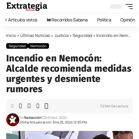
⚡️ Artículos vistos
🚂 Recorridos Sabana
Política
Opinión
Inicio
»
Últimas Noticias
»
Justicia
»
Seguridad
»
Incendio en Nemocón: Alcalde recomienda medidas urgentes y desmiente rumores
Seguridad
Nemocón
Incendio en Nemocón:
Alcalde recomienda medidas
urgentes y desmiente
rumores
2 Min De Lectura
Por
Redacción
25 Enero, 2024
Última Actualización: Ene 25, 2024 12:30 PM