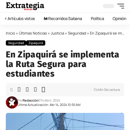
⚡️ Artículos vistos
🚂 Recorridos Sabana
Política
Opinión
Inicio
»
Últimas Noticias
»
Justicia
»
Seguridad
»
En Zipaquirá se implementa la Ruta Segura para estudiantes
Seguridad
Zipaquirá
En Zipaquirá se implementa
la Ruta Segura para
estudiantes
4 Min De Lectura
Por
Redacción
14 Abril, 2024
Última Actualización: Abr 14, 2024 10:55 AM