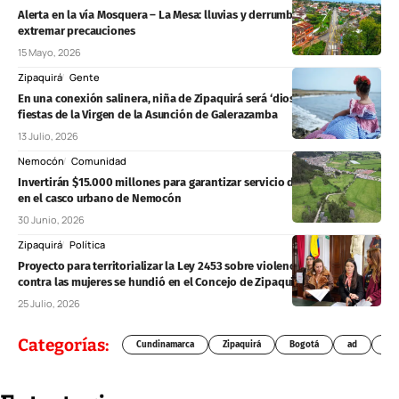
Alerta en la vía Mosquera – La Mesa: lluvias y derrumbes obligan a
extremar precauciones
15 Mayo, 2026
Zipaquirá
Gente
En una conexión salinera, niña de Zipaquirá será ‘diosa infantil’ en las
fiestas de la Virgen de la Asunción de Galerazamba
13 Julio, 2026
Nemocón
Comunidad
Invertirán $15.000 millones para garantizar servicio de agua continuo
en el casco urbano de Nemocón
30 Junio, 2026
Zipaquirá
Política
Proyecto para territorializar la Ley 2453 sobre violencia política
contra las mujeres se hundió en el Concejo de Zipaquirá
25 Julio, 2026
Categorías:
Cundinamarca
Zipaquirá
Bogotá
ad
Chí