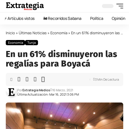
⚡️ Artículos vistos
🚂 Recorridos Sabana
Política
Opinión
Inicio
»
Últimas Noticias
»
Economía
»
En un 61% disminuyeron las regalías para Boyacá
Economía
Tunja
En un 61% disminuyeron las
regalías para Boyacá
3 Min De Lectura
Por
Extrategia Medios
16 Marzo, 2021
Última Actualización: Mar 16, 2021 3:06 PM