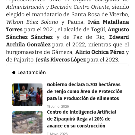
Administración y Decisión Centro Oriente
, siendo
elegido el mandatario de Santa Rosa de Viterbo,
Wilson Báez Solano
y Pauna,
Iván Matallana
Torres
para el 2021; el alcalde de Togüí,
Augusto
Sánchez Sánchez
y de Paz de Río,
Edward
Archila González
para el 2022, mientras que el
burgomaestre de Gámeza,
Alirio Ochica Pérez
y
de Pajarito,
Jesús Riveros López
para el 2023.
Lea también
Gobierno declara 5.703 hectáreas
de Tenjo como Área de Protección
para la Producción de Alimentos
19 Junio, 2026
Centro de Inteligencia Artificial
de Zipaquirá llega al 20% de
avance en su construcción
11 Mayo, 2026