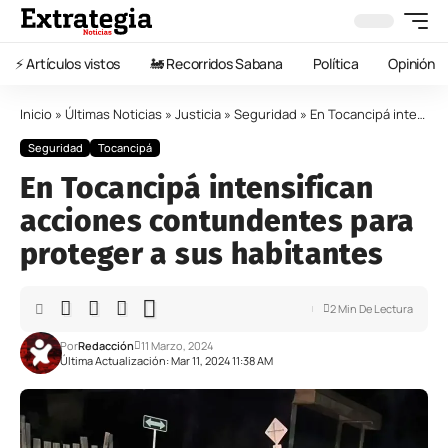
⚡️ Artículos vistos
🚂 Recorridos Sabana
Política
Opinión
Inicio
»
Últimas Noticias
»
Justicia
»
Seguridad
»
En Tocancipá intensifican acciones contundentes para proteger a sus habitantes
Seguridad
Tocancipá
En Tocancipá intensifican
acciones contundentes para
proteger a sus habitantes
2 Min De Lectura
Por
Redacción
11 Marzo, 2024
Última Actualización: Mar 11, 2024 11:38 AM