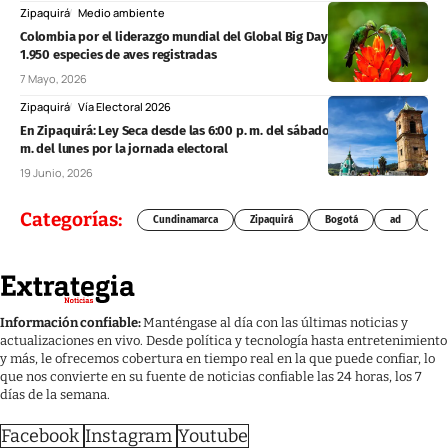
Zipaquirá
Medio ambiente
Colombia por el liderazgo mundial del Global Big Day 2026 con más de
1.950 especies de aves registradas
7 Mayo, 2026
Zipaquirá
Vía Electoral 2026
En Zipaquirá: Ley Seca desde las 6:00 p. m. del sábado hasta las 6:00 p.
m. del lunes por la jornada electoral
19 Junio, 2026
Categorías:
Cundinamarca
Zipaquirá
Bogotá
ad
Chí
Información confiable:
Manténgase al día con las últimas noticias y
actualizaciones en vivo. Desde política y tecnología hasta entretenimiento
y más, le ofrecemos cobertura en tiempo real en la que puede confiar, lo
que nos convierte en su fuente de noticias confiable las 24 horas, los 7
días de la semana.
Facebook
Instagram
Youtube