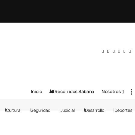
Inicio
🚂 Recorridos Sabana
Nosotros
Cultura
Seguridad
Judicial
Desarrollo
Deportes