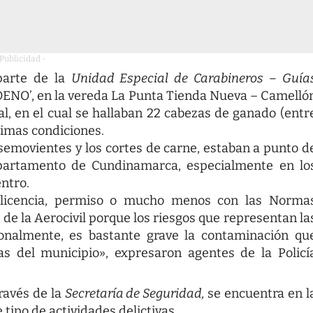
 Publicidad -
parte de la
Unidad Especial de Carabineros – Guía
COENO’, en la vereda La Punta Tienda Nueva – Camelló
gal, en el cual se hallaban 22 cabezas de ganado (entr
simas condiciones.
semovientes y los cortes de carne, estaban a punto d
departamento de Cundinamarca, especialmente en lo
entro.
licencia, permiso o mucho menos con las Norma
 de la Aerocivil porque los riesgos que representan la
cionalmente, es bastante grave la contaminación qu
as del municipio», expresaron agentes de la Policí
través de la
Secretaría de Seguridad,
se encuentra en l
tipo de actividades delictivas.