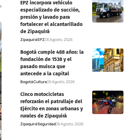
EPZ incorpora vehículo
a
especializado de succión,
presión y lavado para
fortalecer el alcantarillado
de Zipaquirá
Zipaquirá
EPZ
6 Agosto, 2026
Bogotá cumple 488 años: la
fundación de 1538 y el
pasado muisca que
antecede a la capital
Bogotá
Cultura
6 Agosto, 2026
Cinco motocicletas
reforzarán el patrullaje del
Ejército en zonas urbanas y
rurales de Zipaquirá
Zipaquirá
Seguridad
6 Agosto, 2026