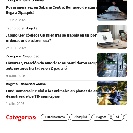
Zipaquirá
Gastronomía
Por primera vez en Sabana Centro: Ronqueo de atún aleta azul en vivo
llega a Zipaquirá
11 Junio, 2026
Tecnología
Bogotá
¿Cómo leer códigos QR mientras se trabaja en un portátil o un
ordenador de sobremesa?
23 Julio, 2026
Zipaquirá
Seguridad
Cámaras y reacción de autoridades permitieron recuperar dos
automotores hurtados en Zipaquirá
9 Julio, 2026
Bogotá
Bienestar Animal
Cundinamarca incluirá a los animales en planes de emergencia y
desastres de los 116 municipios
1 Julio, 2026
Categorías:
Cundinamarca
Zipaquirá
Bogotá
ad
Chí