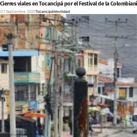
Cierres viales en Tocancipá por el Festival de la Colombiani
11 Septiembre, 2025
Tocancipá
Movilidad