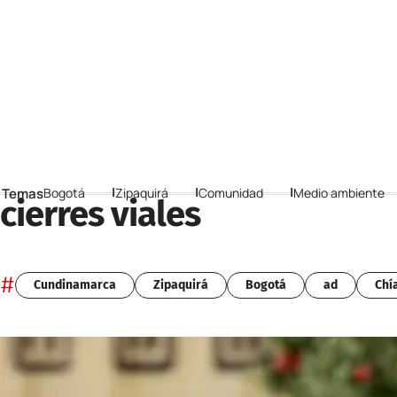
 Temas
Bogotá
Zipaquirá
Comunidad
Medio ambiente
cierres viales
#
Cundinamarca
Zipaquirá
Bogotá
ad
Chí