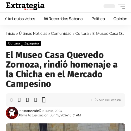
⚡️ Artículos vistos
🚂 Recorridos Sabana
Política
Opinión
Inicio
»
Últimas Noticias
»
Comunidad
»
Cultura
»
El Museo Casa Quevedo Zornoza, rindió homenaje a la Chicha en el Mercado Campesino
Cultura
Zipaquirá
El Museo Casa Quevedo
Zornoza, rindió homenaje a
la Chicha en el Mercado
Campesino
2 Min De Lectura
Por
Redacción
15 Junio, 2024
Última Actualización: Jun 15, 2024 10:31 AM