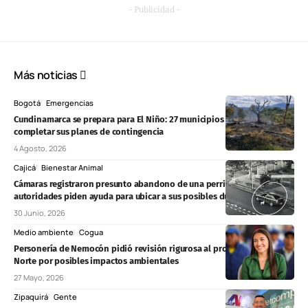
- Publicidad -
Más noticias
Bogotá
Emergencias
Cundinamarca se prepara para El Niño: 27 municipios aún deben
completar sus planes de contingencia
4 Agosto, 2026
Cajicá
Bienestar Animal
Cámaras registraron presunto abandono de una perrita en Cajicá:
autoridades piden ayuda para ubicar a sus posibles dueños
30 Junio, 2026
Medio ambiente
Cogua
Personería de Nemocón pidió revisión rigurosa al proyecto Chivor II
Norte por posibles impactos ambientales
27 Mayo, 2026
Zipaquirá
Gente