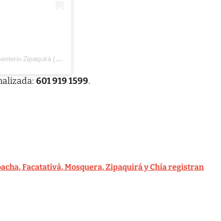
Una publicación compartida por Previvir Exequial | Parque Cementerio Zipaquirá (@previvirpcz)
nalizada:
601 919 1599
.
acha, Facatativá, Mosquera, Zipaquirá y Chía registran