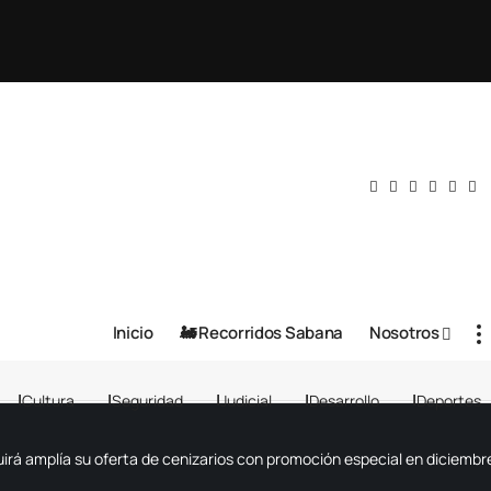
Inicio
🚂 Recorridos Sabana
Nosotros
Cultura
Seguridad
Judicial
Desarrollo
Deportes
rá amplía su oferta de cenizarios con promoción especial en diciembr