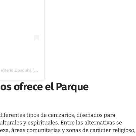
Una publicación compartida por Previvir Exequial | Parque Cementerio Zipaquirá (@previvirpcz)
os ofrece el Parque
iferentes tipos de cenizarios, diseñados para
lturales y espirituales. Entre las alternativas se
za, áreas comunitarias y zonas de carácter religioso,