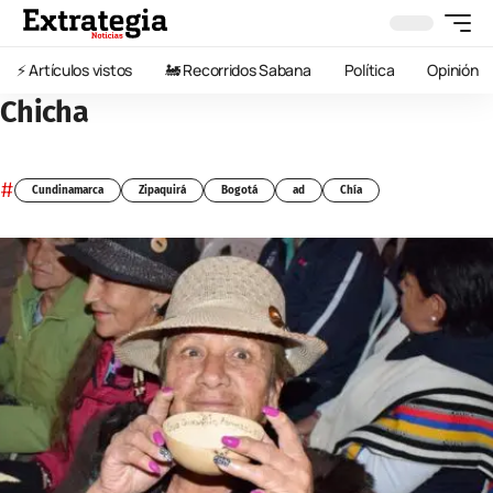
⚡️ Artículos vistos
🚂 Recorridos Sabana
Política
Opinión
Chicha
#
Cundinamarca
Zipaquirá
Bogotá
ad
Chía