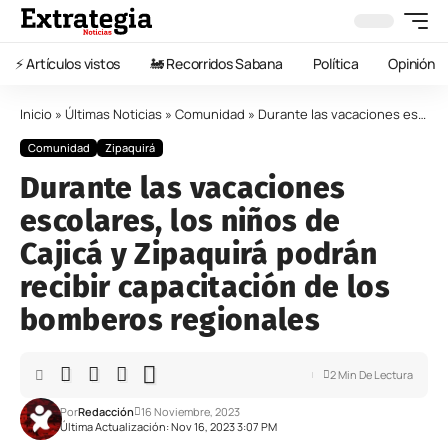
⚡️ Artículos vistos
🚂 Recorridos Sabana
Política
Opinión
Inicio
»
Últimas Noticias
»
Comunidad
»
Durante las vacaciones escolares, los niños de Cajicá y Zipaquirá podrán recibir capacitación de los bomberos regionales
Comunidad
Zipaquirá
Durante las vacaciones
escolares, los niños de
Cajicá y Zipaquirá podrán
recibir capacitación de los
bomberos regionales
2 Min De Lectura
Por
Redacción
16 Noviembre, 2023
Última Actualización: Nov 16, 2023 3:07 PM