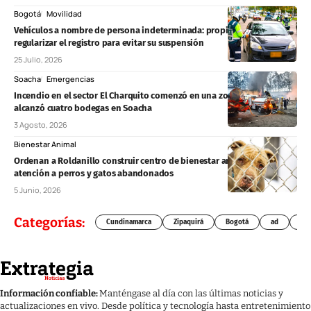
Bogotá
Movilidad
Vehículos a nombre de persona indeterminada: propietarios deben
regularizar el registro para evitar su suspensión
25 Julio, 2026
Soacha
Emergencias
Incendio en el sector El Charquito comenzó en una zona forestal y
alcanzó cuatro bodegas en Soacha
3 Agosto, 2026
Bienestar Animal
Ordenan a Roldanillo construir centro de bienestar animal y fortalecer
atención a perros y gatos abandonados
5 Junio, 2026
Categorías:
Cundinamarca
Zipaquirá
Bogotá
ad
Chí
Información confiable:
Manténgase al día con las últimas noticias y
actualizaciones en vivo. Desde política y tecnología hasta entretenimiento