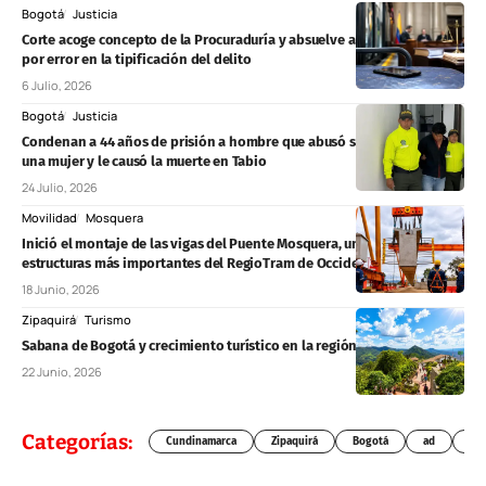
Bogotá
Justicia
Corte acoge concepto de la Procuraduría y absuelve a dos procesados
por error en la tipificación del delito
6 Julio, 2026
Bogotá
Justicia
Condenan a 44 años de prisión a hombre que abusó sexualmente de
una mujer y le causó la muerte en Tabio
24 Julio, 2026
Movilidad
Mosquera
Inició el montaje de las vigas del Puente Mosquera, una de las
estructuras más importantes del RegioTram de Occidente
18 Junio, 2026
Zipaquirá
Turismo
Sabana de Bogotá y crecimiento turístico en la región durante 2026
22 Junio, 2026
Categorías:
Cundinamarca
Zipaquirá
Bogotá
ad
Chí