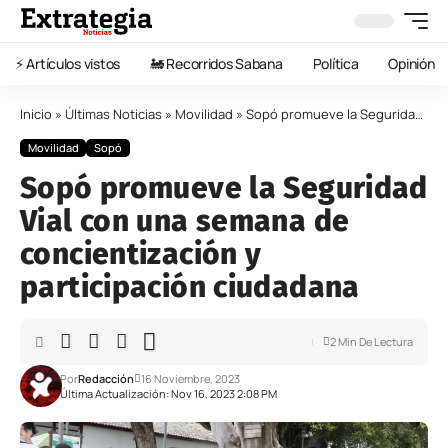
⚡️ Artículos vistos
🚂 Recorridos Sabana
Política
Opinión
Inicio
»
Últimas Noticias
»
Movilidad
»
Sopó promueve la Seguridad Vial con una semana de concientización y participación ciudadana
Movilidad
Sopó
Sopó promueve la Seguridad
Vial con una semana de
concientización y
participación ciudadana
2 Min De Lectura
Por
Redacción
16 Noviembre, 2023
Última Actualización: Nov 16, 2023 2:08 PM