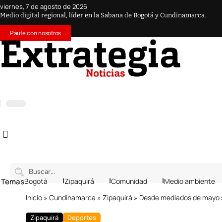
viernes, 7 de agosto de 2026
Medio digital regional, líder en la Sabana de Bogotá y Cundinamarca.
Paute con nosotros
 Temas
Bogotá
Zipaquirá
Comunidad
Medio ambiente
Inicio
»
Cundinamarca
»
Zipaquirá
»
Desde mediados de mayo se 
Zipaquirá
Deportes