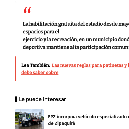
La habilitación gratuita del estadio desde ma
espacios para el
ejercicio y la recreación, en un municipio dond
deportiva mantiene alta participación comuni
Lea También:
Las nuevas reglas para patinetas y 
debe saber sobre
Le puede interesar
EPZ incorpora vehículo especializado d
de Zipaquirá