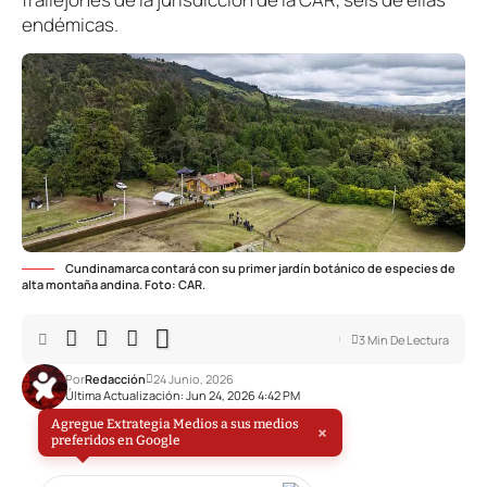
endémicas.
Cundinamarca contará con su primer jardín botánico de especies de
alta montaña andina. Foto: CAR.
3 Min De Lectura
Por
Redacción
24 Junio, 2026
Última Actualización: Jun 24, 2026 4:42 PM
Agregue Extrategia Medios a sus medios
×
preferidos en Google