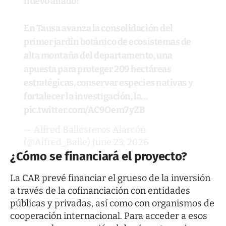
nuevo aliado!
En Tausa avanza la consolidación del
primer jardín botánico de ecosistemas de
alta montaña del departamento, una
apuesta para proteger 209 hectáreas
estratégicas, conservar especies nativas y
fortalecer la investigación, la…
pic.twitter.com/AC9Oem7yZB
— Alfred Ballesteros Alarcón
(@Alfred_Balle)
June 23, 2026
¿Cómo se financiará el proyecto?
La CAR prevé financiar el grueso de la inversión
a través de la cofinanciación con entidades
públicas y privadas, así como con organismos de
cooperación internacional. Para acceder a esos