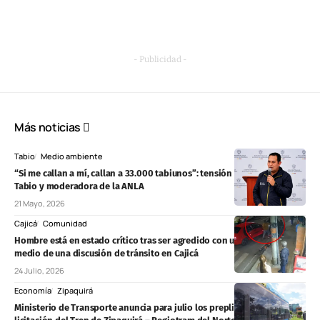
- Publicidad -
Más noticias
Tabio
Medio ambiente
“Si me callan a mí, callan a 33.000 tabiunos”: tensión entre alcalde de
Tabio y moderadora de la ANLA
21 Mayo, 2026
Cajicá
Comunidad
Hombre está en estado crítico tras ser agredido con una varilla en
medio de una discusión de tránsito en Cajicá
24 Julio, 2026
Economía
Zipaquirá
Ministerio de Transporte anuncia para julio los prepliegos de la