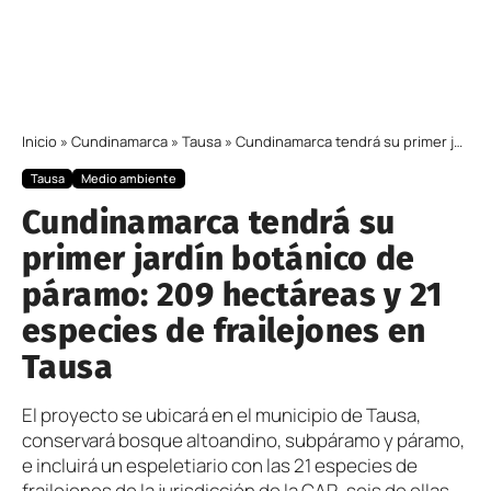
Inicio
»
Cundinamarca
»
Tausa
»
Cundinamarca tendrá su primer jardín botánico de páramo: 209 hectáreas y 21 especies de frailejones en Tausa
Tausa
Medio ambiente
Cundinamarca tendrá su
primer jardín botánico de
páramo: 209 hectáreas y 21
especies de frailejones en
Tausa
El proyecto se ubicará en el municipio de Tausa,
conservará bosque altoandino, subpáramo y páramo,
e incluirá un espeletiario con las 21 especies de
frailejones de la jurisdicción de la CAR, seis de ellas