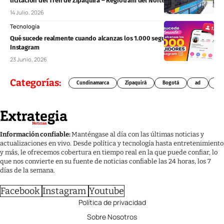
licitación del Tren de Zipaquirá – Regiotram del Norte
14 Julio, 2026
Tecnología
Qué sucede realmente cuando alcanzas los 1.000 seguidores en
Instagram
23 Junio, 2026
Categorías:
Cundinamarca
Zipaquirá
Bogotá
ad
Chí
Información confiable:
Manténgase al día con las últimas noticias y
actualizaciones en vivo. Desde política y tecnología hasta entretenimiento
y más, le ofrecemos cobertura en tiempo real en la que puede confiar, lo
que nos convierte en su fuente de noticias confiable las 24 horas, los 7
días de la semana.
Facebook
Instagram
Youtube
Política de privacidad
Sobre Nosotros