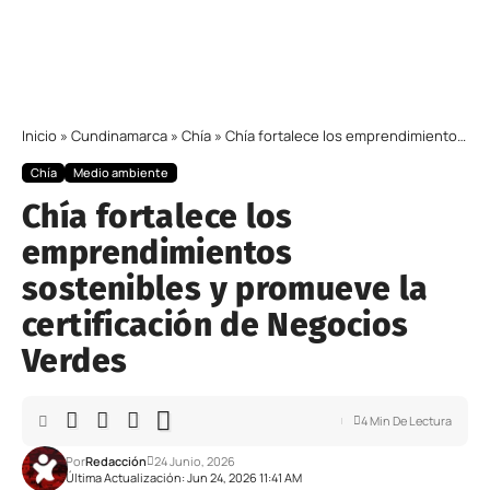
Inicio
»
Cundinamarca
»
Chía
»
Chía fortalece los emprendimientos sostenibles y promueve la certificación de Negocios Verdes
Chía
Medio ambiente
Chía fortalece los
emprendimientos
sostenibles y promueve la
certificación de Negocios
Verdes
4 Min De Lectura
Por
Redacción
24 Junio, 2026
Última Actualización: Jun 24, 2026 11:41 AM