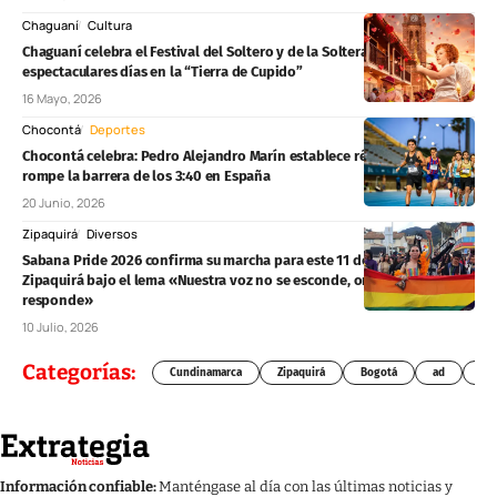
Chaguaní
Cultura
Chaguaní celebra el Festival del Soltero y de la Soltera: tres
espectaculares días en la “Tierra de Cupido”
16 Mayo, 2026
Chocontá
Deportes
Chocontá celebra: Pedro Alejandro Marín establece récord nacional y
rompe la barrera de los 3:40 en España
20 Junio, 2026
Zipaquirá
Diversos
Sabana Pride 2026 confirma su marcha para este 11 de julio en
Zipaquirá bajo el lema «Nuestra voz no se esconde, orgullo que
responde»
10 Julio, 2026
Categorías:
Cundinamarca
Zipaquirá
Bogotá
ad
Chí
Información confiable:
Manténgase al día con las últimas noticias y