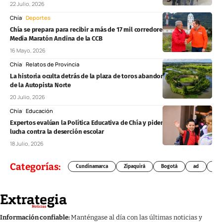
22 Julio, 2026
Chía
Deportes
Chía se prepara para recibir a más de 17 mil corredores en la tercera
Media Maratón Andina de la CCB
16 Mayo, 2026
Chía
Relatos de Provincia
La historia oculta detrás de la plaza de toros abandonada Chía, cerca
de la Autopista Norte
20 Julio, 2026
Chía
Educación
Expertos evalúan la Política Educativa de Chía y piden reforzar la
lucha contra la deserción escolar
18 Julio, 2026
Categorías:
Cundinamarca
Zipaquirá
Bogotá
ad
Chí
Información confiable:
Manténgase al día con las últimas noticias y