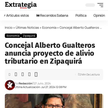
⚡️ Artículos vistos
🚂 Recorridos Sabana
Política
Opinión
Inicio
»
Últimas Noticias
»
Economía
»
Concejal Alberto Gualteros anuncia proyecto de alivio tributario en Zipaquirá
Economía
Zipaquirá
Concejal Alberto Gualteros
anuncia proyecto de alivio
tributario en Zipaquirá
2 Min De Lectura
Por
Redacción
27 Julio, 2024
Última Actualización: Jul 27, 2024 12:08 PM