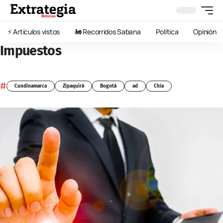
⚡️ Artículos vistos
🚂 Recorridos Sabana
Política
Opinión
Impuestos
#
Cundinamarca
Zipaquirá
Bogotá
ad
Chía