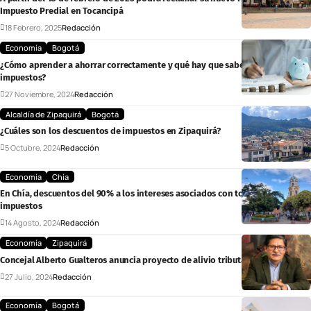
Impuesto Predial en Tocancipá
18 Febrero, 2025
Redacción
Economía
Bogotá
¿Cómo aprender a ahorrar correctamente y qué hay que saber sobre los
impuestos?
27 Noviembre, 2024
Redacción
Alcaldía de Zipaquirá
Bogotá
¿Cuáles son los descuentos de impuestos en Zipaquirá?
5 Octubre, 2024
Redacción
Economía
Chía
En Chía, descuentos del 90% a los intereses asociados con todo tipo de
impuestos
14 Agosto, 2024
Redacción
Economía
Zipaquirá
Concejal Alberto Gualteros anuncia proyecto de alivio tributario en Zipaquirá
27 Julio, 2024
Redacción
Economía
Bogotá