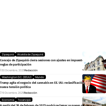
Zipaquirá
Alcaldía de Zipaquirá
Concejo de Zipaquirá cierra sesiones con ajustes en impuestos, presupuesto y
reglas de participación
30 Diciembre, 2025
Redacción
Washington D.C. (EEUU)
Mundo
Trump agita el negocio del cannabis en EE. UU.: reclasificación, impuestos y
nueva tensión política
19 Diciembre, 2025
Redacción
Economía
Tocancipá
A partir del 18 de febrero de 2025 podrá reclamar su nuevo recibo de