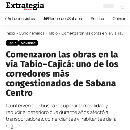
⚡️ Artículos vistos
🚂 Recorridos Sabana
Política
Opinión
Inicio
»
Cundinamarca
»
Tabio
»
Comenzaron las obras en la vía Tabio–Cajicá: uno de los corredores más congestionados de Sabana Centro
Tabio
Movilidad
Comenzaron las obras en la
vía Tabio–Cajicá: uno de los
corredores más
congestionados de Sabana
Centro
La intervención busca recuperar la movilidad y
reducir el deterioro que durante años afectó a
transportadores, comerciantes y habitantes de la
región.