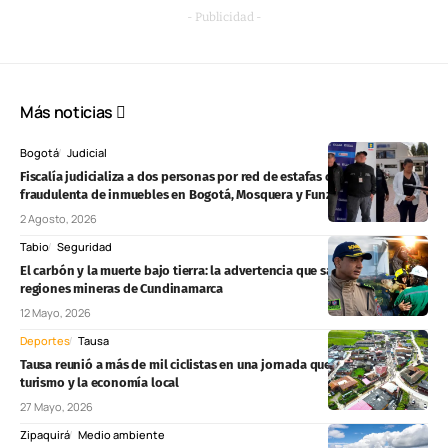
- Publicidad -
Más noticias
Bogotá
Judicial
Fiscalía judicializa a dos personas por red de estafas con venta
fraudulenta de inmuebles en Bogotá, Mosquera y Funza
2 Agosto, 2026
Tabio
Seguridad
El carbón y la muerte bajo tierra: la advertencia que sacude a las
regiones mineras de Cundinamarca
12 Mayo, 2026
Deportes
Tausa
Tausa reunió a más de mil ciclistas en una jornada que impulsó el
turismo y la economía local
27 Mayo, 2026
Zipaquirá
Medio ambiente