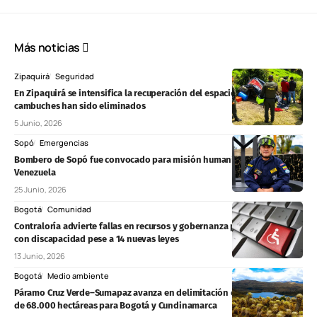
Más noticias
Zipaquirá
Seguridad
En Zipaquirá se intensifica la recuperación del espacio público: 40
cambuches han sido eliminados
5 Junio, 2026
Sopó
Emergencias
Bombero de Sopó fue convocado para misión humanitaria en
Venezuela
25 Junio, 2026
Bogotá
Comunidad
Contraloría advierte fallas en recursos y gobernanza para personas
con discapacidad pese a 14 nuevas leyes
13 Junio, 2026
Bogotá
Medio ambiente
Páramo Cruz Verde–Sumapaz avanza en delimitación con protección
de 68.000 hectáreas para Bogotá y Cundinamarca