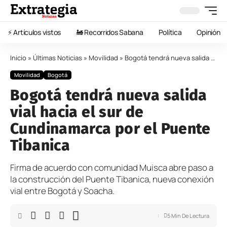
⚡️ Artículos vistos
🚂 Recorridos Sabana
Política
Opinión
Inicio
»
Últimas Noticias
»
Movilidad
»
Bogotá tendrá nueva salida vial hacia el sur de Cundinamarca por el Puente Tibanica
Movilidad
Bogotá
Bogotá tendrá nueva salida
vial hacia el sur de
Cundinamarca por el Puente
Tibanica
Firma de acuerdo con comunidad Muisca abre paso a
la construcción del Puente Tibanica, nueva conexión
vial entre Bogotá y Soacha.
5 Min De Lectura