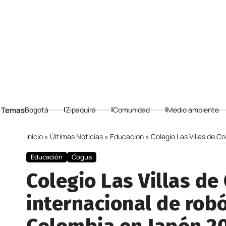
 Temas
Bogotá
Zipaquirá
Comunidad
Medio ambiente
Inicio
»
Últimas Noticias
»
Educación
»
Colegio Las Villas de Cogua
Educación
Cogua
Colegio Las Villas d
internacional de robó