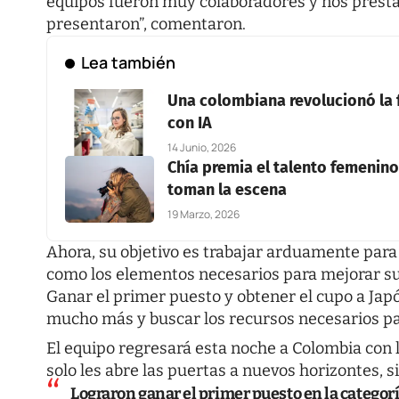
equipos fueron muy colaboradores y nos presta
presentaron”, comentaron.
Lea también
Una colombiana revolucionó la f
con IA
14 Junio, 2026
Chía premia el talento femenino 
toman la escena
19 Marzo, 2026
Ahora, su objetivo es trabajar arduamente para 
como los elementos necesarios para mejorar su
Ganar el primer puesto y obtener el cupo a Ja
mucho más y buscar los recursos necesarios pa
El equipo regresará esta noche a Colombia con 
solo les abre las puertas a nuevos horizontes, 
Lograron ganar el primer puesto en la categor