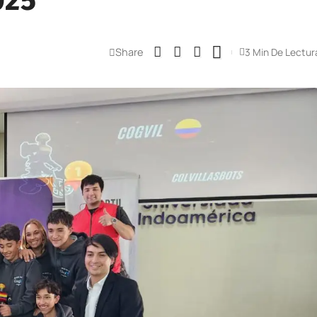
025
Share
3 Min De Lectur