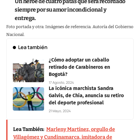
Un héroe de cuatro patas que será recordado
siempre por su amor incondicional y
entrega.
Foto portada y otra: Imágenes de referencia. Autoría del Gobierno
Nacional.
Lea también
¿Cómo adoptar un caballo
retirado de Carabineros en
Bogotá?
17 Agosto, 2024
La icónica marchista Sandra
Galvis, de Chía, anuncia su retiro
del deporte profesional
21 Mayo, 2024
Lea También:
Marleny Martínez, orgullo de
Villagómez y Cundinamarca, imitadora de