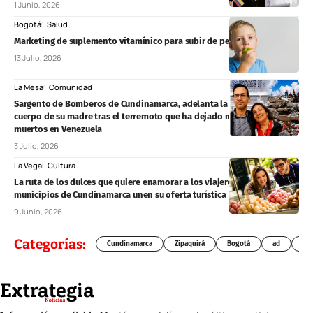
1 Junio, 2026
Bogotá
Salud
Marketing de suplemento vitamínico para subir de peso niños
13 Julio, 2026
La Mesa
Comunidad
Sargento de Bomberos de Cundinamarca, adelanta la búsqueda del
cuerpo de su madre tras el terremoto que ha dejado más de 2.500
muertos en Venezuela
3 Julio, 2026
La Vega
Cultura
La ruta de los dulces que quiere enamorar a los viajeros: ocho
municipios de Cundinamarca unen su oferta turística
9 Junio, 2026
Categorías:
Cundinamarca
Zipaquirá
Bogotá
ad
Chí