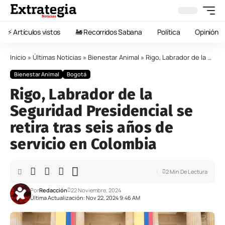
⚡️ Artículos vistos
🚂 Recorridos Sabana
Política
Opinión
Inicio
»
Últimas Noticias
»
Bienestar Animal
»
Rigo, Labrador de la Seguridad Presidencial se retira tras seis años de servicio en Colombia
Bienestar Animal
Bogotá
Rigo, Labrador de la
Seguridad Presidencial se
retira tras seis años de
servicio en Colombia
2 Min De Lectura
Por
Redacción
22 Noviembre, 2024
Última Actualización: Nov 22, 2024 9:46 AM