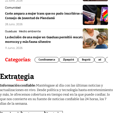
22 Julio, 2026
Comunidad
Corte ampara a mujer trans que no pudo inscribirse como candidata al
Consejo de Juventud de Piendamó
28 Julio, 2026
Guaduas
Medio ambiente
La decisión de una mujer en Guaduas permitió rescatar 24 tortugas
morrocoy y más fauna silvestre
11 Junio, 2026
Categorías:
Cundinamarca
Zipaquirá
Bogotá
ad
Chí
Información confiable:
Manténgase al día con las últimas noticias y
actualizaciones en vivo. Desde política y tecnología hasta entretenimiento
y más, le ofrecemos cobertura en tiempo real en la que puede confiar, lo
que nos convierte en su fuente de noticias confiable las 24 horas, los 7
días de la semana.