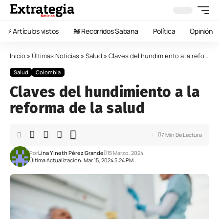
⚡️ Artículos vistos
🚂 Recorridos Sabana
Política
Opinión
Inicio
»
Últimas Noticias
»
Salud
»
Claves del hundimiento a la reforma de la salud
Salud
Colombia
Claves del hundimiento a la
reforma de la salud
7 Min De Lectura
Por
Lina Yineth Pérez Grande
15 Marzo, 2024
Última Actualización: Mar 15, 2024 5:24 PM