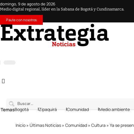
domingo, 9 de agosto de 2026
Medio digital regional, líder en la Sabana de Bogotá y Cundinamarca.
Paute con nosotros
 Temas
Bogotá
Zipaquirá
Comunidad
Medio ambiente
Inicio
»
Últimas Noticias
»
Comunidad
»
Cultura
»
Ya se presen