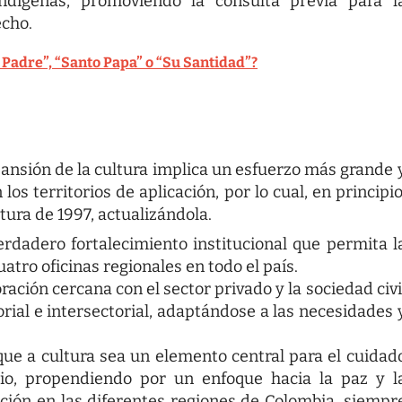
dígenas, promoviendo la consulta previa para l
echo.
o Padre”, “Santo Papa” o “Su Santidad”?
pansión de la cultura implica un esfuerzo más grande 
s territorios de aplicación, por lo cual, en principio
tura de 1997, actualizándola.
rdadero fortalecimiento institucional que permita l
atro oficinas regionales en todo el país.
ación cercana con el sector privado y la sociedad civi
orial e intersectorial, adaptándose a las necesidades 
ue a cultura sea un elemento central para el cuidad
orio, propendiendo por un enfoque hacia la paz y l
ación en las diferentes regiones de Colombia, siempr