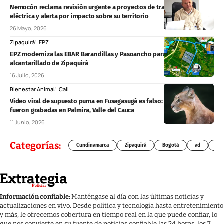
Nemocón reclama revisión urgente a proyectos de transmisión
eléctrica y alerta por impacto sobre su territorio
26 Mayo, 2026
Zipaquirá
EPZ
EPZ moderniza las EBAR Barandillas y Pasoancho para mejorar el
alcantarillado de Zipaquirá
16 Julio, 2026
Bienestar Animal
Cali
Video viral de supuesto puma en Fusagasugá es falso: las imágenes
fueron grabadas en Palmira, Valle del Cauca
11 Junio, 2026
Categorías:
Cundinamarca
Zipaquirá
Bogotá
ad
Chí
Información confiable:
Manténgase al día con las últimas noticias y
actualizaciones en vivo. Desde política y tecnología hasta entretenimiento
y más, le ofrecemos cobertura en tiempo real en la que puede confiar, lo
que nos convierte en su fuente de noticias confiable las 24 horas, los 7