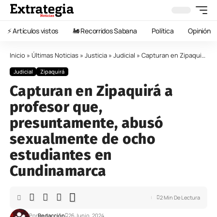
⚡️ Artículos vistos
🚂 Recorridos Sabana
Política
Opinión
Inicio
»
Últimas Noticias
»
Justicia
»
Judicial
»
Capturan en Zipaquirá a profesor que, presuntamente, abusó sexualmente de ocho estudiantes en Cundinamarca
Judicial
Zipaquirá
Capturan en Zipaquirá a
profesor que,
presuntamente, abusó
sexualmente de ocho
estudiantes en
Cundinamarca
2 Min De Lectura
Por
Redacción
26 Junio, 2024