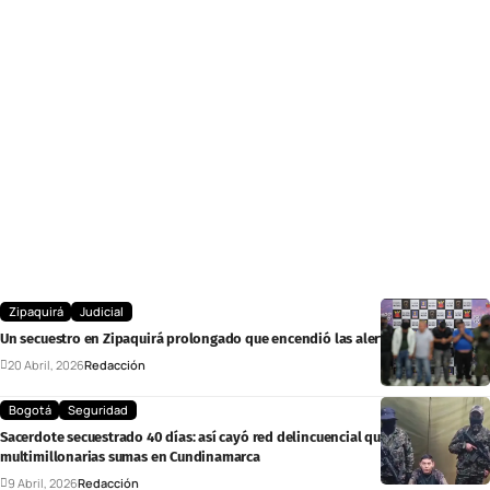
Zipaquirá
Judicial
Un secuestro en Zipaquirá prolongado que encendió las alertas
20 Abril, 2026
Redacción
Bogotá
Seguridad
Sacerdote secuestrado 40 días: así cayó red delincuencial que cobraba
multimillonarias sumas en Cundinamarca
9 Abril, 2026
Redacción