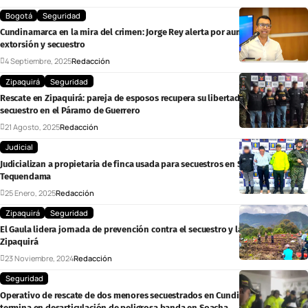
Bogotá
Seguridad
Cundinamarca en la mira del crimen: Jorge Rey alerta por aumento de
extorsión y secuestro
4 Septiembre, 2025
Redacción
Zipaquirá
Seguridad
Rescate en Zipaquirá: pareja de esposos recupera su libertad tras 81 días de
secuestro en el Páramo de Guerrero
21 Agosto, 2025
Redacción
Judicial
Judicializan a propietaria de finca usada para secuestros en San Antonio del
Tequendama
25 Enero, 2025
Redacción
Zipaquirá
Seguridad
El Gaula lidera jornada de prevención contra el secuestro y la extorsión en
Zipaquirá
23 Noviembre, 2024
Redacción
Seguridad
Operativo de rescate de dos menores secuestrados en Cundinamarca,
termina en desarticulación de peligrosa banda en Soacha