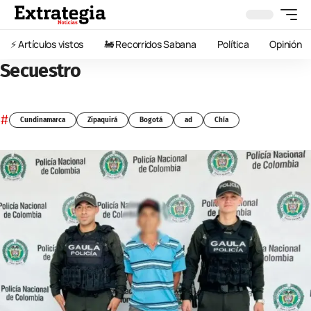
⚡️ Artículos vistos
🚂 Recorridos Sabana
Política
Opinión
Secuestro
#
Cundinamarca
Zipaquirá
Bogotá
ad
Chía