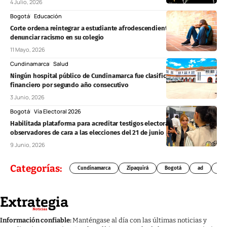
4 Julio, 2026
Bogotá
Educación
Corte ordena reintegrar a estudiante afrodescendiente expulsado tras
denunciar racismo en su colegio
11 Mayo, 2026
Cundinamarca
Salud
Ningún hospital público de Cundinamarca fue clasificado en riesgo
financiero por segundo año consecutivo
3 Junio, 2026
Bogotá
Vía Electoral 2026
Habilitada plataforma para acreditar testigos electorales y
observadores de cara a las elecciones del 21 de junio
9 Junio, 2026
Categorías:
Cundinamarca
Zipaquirá
Bogotá
ad
Chí
Información confiable:
Manténgase al día con las últimas noticias y