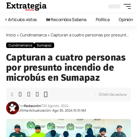
⚡️ Artículos vistos
🚂 Recorridos Sabana
Política
Opinión
Inicio
»
Cundinamarca
»
Capturan a cuatro personas por presunto incendio de microbús en Sumapaz
Cundinamarca
Sumapaz
Capturan a cuatro personas
por presunto incendio de
microbús en Sumapaz
2 Min De Lectura
Por
Redacción
30 Agosto, 2024
Última Actualización: Ago 30, 2024 10:51 AM