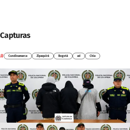
Capturas
#
Cundinamarca
Zipaquirá
Bogotá
ad
Chía