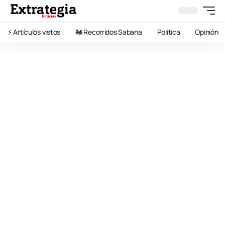
⚡️ Artículos vistos
🚂 Recorridos Sabana
Política
Opinión