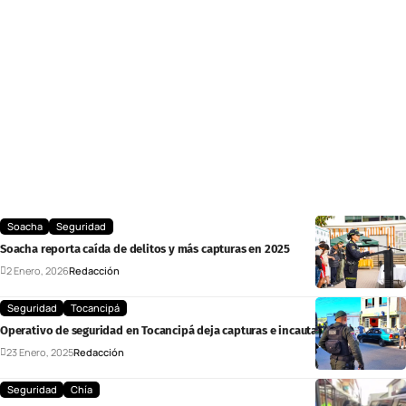
Soacha
Seguridad
Soacha reporta caída de delitos y más capturas en 2025
2 Enero, 2026
Redacción
Seguridad
Tocancipá
Operativo de seguridad en Tocancipá deja capturas e incautaciones
23 Enero, 2025
Redacción
Seguridad
Chía