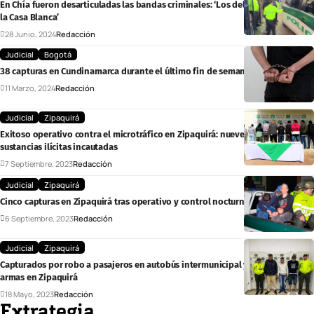
En Chía fueron desarticuladas las bandas criminales: ‘Los del Carro’ y ‘Los de
la Casa Blanca’
28 Junio, 2024
Redacción
Judicial
Bogotá
38 capturas en Cundinamarca durante el último fin de semana
11 Marzo, 2024
Redacción
Judicial
Zipaquirá
Exitoso operativo contra el microtráfico en Zipaquirá: nueve capturados y
sustancias ilícitas incautadas
7 Septiembre, 2023
Redacción
Judicial
Zipaquirá
Cinco capturas en Zipaquirá tras operativo y control nocturno
6 Septiembre, 2023
Redacción
Judicial
Zipaquirá
Capturados por robo a pasajeros en autobús intermunicipal y tráfico de
armas en Zipaquirá
18 Mayo, 2023
Redacción