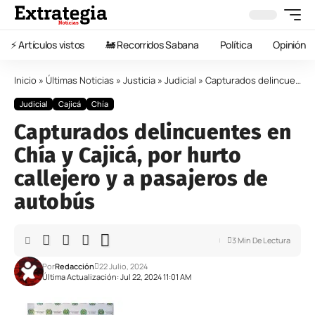
⚡️ Artículos vistos
🚂 Recorridos Sabana
Política
Opinión
Inicio
»
Últimas Noticias
»
Justicia
»
Judicial
»
Capturados delincuentes en Chía y Cajicá, por hurto callejero y a pasajeros de autobús
Judicial
Cajicá
Chía
Capturados delincuentes en
Chía y Cajicá, por hurto
callejero y a pasajeros de
autobús
3 Min De Lectura
Por
Redacción
22 Julio, 2024
Última Actualización: Jul 22, 2024 11:01 AM