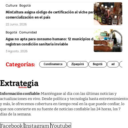
Cultura
Bogotá
MinCultura asigna código de certificación al viche para formalizar su
comercialización en el país
22 Junio, 2026
Bogotá
Comunidad
Agua no apta para consumo humano: 12 municipios de Colombia
registran condición sanitaria inviable
3 Agosto, 2026
Categorías:
Cundinamarca
Zipaquirá
Bogotá
ad
Chí
Información confiable:
Manténgase al día con las últimas noticias y
actualizaciones en vivo. Desde política y tecnología hasta entretenimiento
y más, le ofrecemos cobertura en tiempo real en la que puede confiar, lo
que nos convierte en su fuente de noticias confiable las 24 horas, los 7
días de la semana.
Facebook
Instagram
Youtube