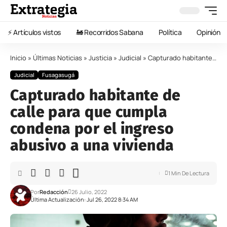
⚡️ Artículos vistos
🚂 Recorridos Sabana
Política
Opinión
Inicio
»
Últimas Noticias
»
Justicia
»
Judicial
»
Capturado habitante de calle para que cumpla condena por el ingreso abusivo a una vivienda
Judicial
Fusagasugá
Capturado habitante de
calle para que cumpla
condena por el ingreso
abusivo a una vivienda
1 Min De Lectura
Por
Redacción
26 Julio, 2022
Última Actualización: Jul 26, 2022 8:34 AM