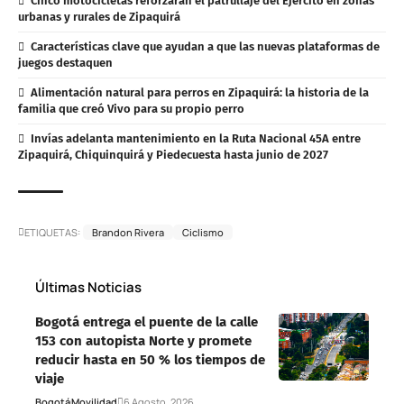
Cinco motocicletas reforzarán el patrullaje del Ejército en zonas
urbanas y rurales de Zipaquirá
Características clave que ayudan a que las nuevas plataformas de
juegos destaquen
Alimentación natural para perros en Zipaquirá: la historia de la
familia que creó Vivo para su propio perro
Invías adelanta mantenimiento en la Ruta Nacional 45A entre
Zipaquirá, Chiquinquirá y Piedecuesta hasta junio de 2027
ETIQUETAS:
Brandon Rivera
Ciclismo
Últimas Noticias
Bogotá entrega el puente de la calle
153 con autopista Norte y promete
reducir hasta en 50 % los tiempos de
viaje
Bogotá
Movilidad
6 Agosto, 2026