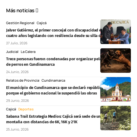
Más noticias
Gestión Regional
Cajicá
Jalver Gutiérrez, el primer concejal con discapacidad en Cajicá, lleva
cuatro años legislando con resiliencia desde su silla de ruedas
27 Julio, 2026
Judicial
La Calera
Trece personas fueron condenadas por organizar peleas clandestinas
de perros en Cundinamarca
24 Junio, 2026
Relatos de Provincia
Cundinamarca
El municipio de Cundinamarca que se declaró república independiente
porque el gobierno nacional le suspendió las obras
29 Junio, 2026
Cajicá
Deportes
Sabana Trail Extrategia Medios: Cajicá será sede de una carrera de
montaña con distancias de 6K, 16K y 21K
25 Junio, 2026