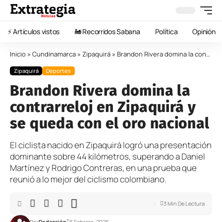
⚡️ Artículos vistos
🚂 Recorridos Sabana
Política
Opinión
Inicio
»
Cundinamarca
»
Zipaquirá
»
Brandon Rivera domina la contrarreloj en Zipaquirá y se queda con el oro nacional
Zipaquirá
Deportes
Brandon Rivera domina la
contrarreloj en Zipaquirá y
se queda con el oro nacional
El ciclista nacido en Zipaquirá logró una presentación
dominante sobre 44 kilómetros, superando a Daniel
Martínez y Rodrigo Contreras, en una prueba que
reunió a lo mejor del ciclismo colombiano.
3 Min De Lectura
Por
Redacción
5 Febrero, 2026