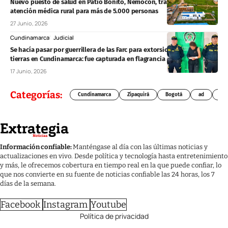
Nuevo puesto de salud en Patio Bonito, Nemocón, transformará la
atención médica rural para más de 5.000 personas
27 Junio, 2026
Cundinamarca
Judicial
Se hacía pasar por guerrillera de las Farc para extorsionar y robar
tierras en Cundinamarca: fue capturada en flagrancia
17 Junio, 2026
Categorías:
Cundinamarca
Zipaquirá
Bogotá
ad
Chí
Información confiable:
Manténgase al día con las últimas noticias y
actualizaciones en vivo. Desde política y tecnología hasta entretenimiento
y más, le ofrecemos cobertura en tiempo real en la que puede confiar, lo
que nos convierte en su fuente de noticias confiable las 24 horas, los 7
días de la semana.
Facebook
Instagram
Youtube
Política de privacidad