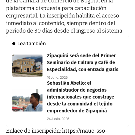
de la Cámara de Comercio de Bogotá, en la
plataforma dispuesta para capacitación
empresarial. La inscripción habilita el acceso
inmediato al contenido, siempre dentro del
periodo de 30 días desde el ingreso al sistema.
Lea también
Zipaquirá será sede del Primer
Seminario de Cultura y Café de
Especialidad, con entrada gratis
16 Julio, 2026
Sebastián Abello: el
administrador de negocios
internacionales que construye
desde la comunidad el tejido
emprendedor de Zipaquirá
24 Junio, 2026
Enlace de inscripción:
https://mauc-sso-