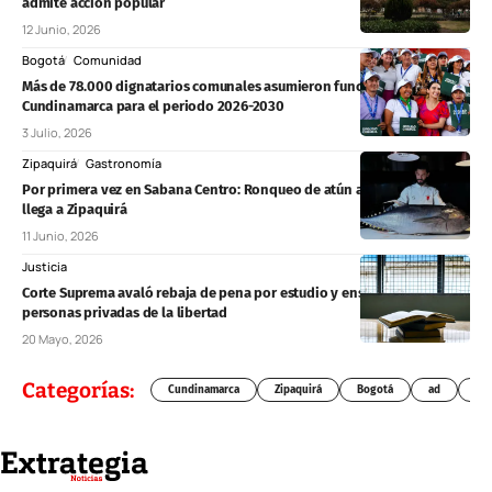
admite acción popular
12 Junio, 2026
Bogotá
Comunidad
Más de 78.000 dignatarios comunales asumieron funciones en
Cundinamarca para el periodo 2026-2030
3 Julio, 2026
Zipaquirá
Gastronomía
Por primera vez en Sabana Centro: Ronqueo de atún aleta azul en vivo
llega a Zipaquirá
11 Junio, 2026
Justicia
Corte Suprema avaló rebaja de pena por estudio y enseñanza para
personas privadas de la libertad
20 Mayo, 2026
Categorías:
Cundinamarca
Zipaquirá
Bogotá
ad
Chí