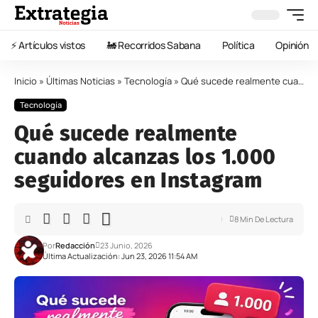
⚡️ Artículos vistos
🚂 Recorridos Sabana
Política
Opinión
Inicio
»
Últimas Noticias
»
Tecnología
»
Qué sucede realmente cuando alcanzas los 1.000 seguidores en Instagram
Tecnología
Qué sucede realmente
cuando alcanzas los 1.000
seguidores en Instagram
8 Min De Lectura
Por
Redacción
23 Junio, 2026
Última Actualización: Jun 23, 2026 11:54 AM