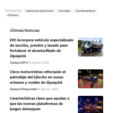
ETIQUETAS:
Camiones eléctricos
Corredor
Cundinamarca
Pionero
Últimas Noticias
EPZ incorpora vehículo especializado
de succión, presión y lavado para
fortalecer el alcantarillado de
Zipaquirá
Zipaquirá
EPZ
6 Agosto, 2026
Cinco motocicletas reforzarán el
patrullaje del Ejército en zonas
urbanas y rurales de Zipaquirá
Zipaquirá
Seguridad
6 Agosto, 2026
Características clave que ayudan a
que las nuevas plataformas de
juegos destaquen