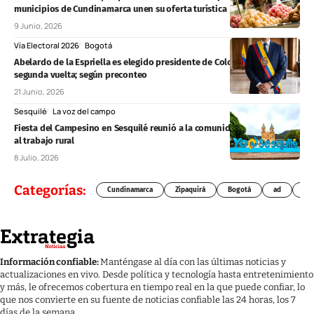
municipios de Cundinamarca unen su oferta turística
9 Junio, 2026
Vía Electoral 2026
Bogotá
Abelardo de la Espriella es elegido presidente de Colombia en
segunda vuelta; según preconteo
21 Junio, 2026
Sesquilé
La voz del campo
Fiesta del Campesino en Sesquilé reunió a la comunidad en homenaje
al trabajo rural
8 Julio, 2026
Categorías:
Cundinamarca
Zipaquirá
Bogotá
ad
Chí
Información confiable:
Manténgase al día con las últimas noticias y
actualizaciones en vivo. Desde política y tecnología hasta entretenimiento
y más, le ofrecemos cobertura en tiempo real en la que puede confiar, lo
que nos convierte en su fuente de noticias confiable las 24 horas, los 7
días de la semana.