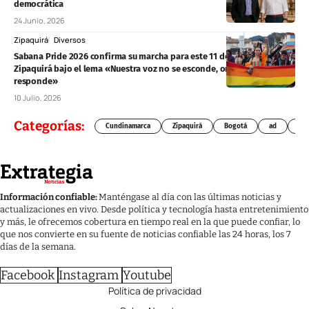
democrática
24 Junio, 2026
Zipaquirá
Diversos
Sabana Pride 2026 confirma su marcha para este 11 de julio en
Zipaquirá bajo el lema «Nuestra voz no se esconde, orgullo que
responde»
10 Julio, 2026
Categorías:
Cundinamarca
Zipaquirá
Bogotá
ad
Chí
Información confiable:
Manténgase al día con las últimas noticias y
actualizaciones en vivo. Desde política y tecnología hasta entretenimiento
y más, le ofrecemos cobertura en tiempo real en la que puede confiar, lo
que nos convierte en su fuente de noticias confiable las 24 horas, los 7
días de la semana.
Facebook
Instagram
Youtube
Política de privacidad