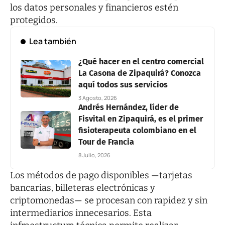
los datos personales y financieros estén
protegidos.
Lea también
¿Qué hacer en el centro comercial
La Casona de Zipaquirá? Conozca
aquí todos sus servicios
3 Agosto, 2026
Andrés Hernández, líder de
Fisvital en Zipaquirá, es el primer
fisioterapeuta colombiano en el
Tour de Francia
8 Julio, 2026
Los métodos de pago disponibles —tarjetas
bancarias, billeteras electrónicas y
criptomonedas— se procesan con rapidez y sin
intermediarios innecesarios. Esta