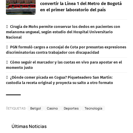
convertir la Línea 1 del Metro de Bogotá
en el primer laboratorio del país
Cirugía de Mohs permite conservar los dedos en pacientes con
melanoma ungueal, según estudio del Hospital Universitario
Nacional
PGN formuló cargos a concejal de Cota por presuntas expresiones
discriminatorias contra trabajador con discapacidad
Cómo seguir el marcador y las cuotas en vivo para apostar en el
momento justo
¿Dónde comer picada en Cogua? Piqueteadero San Martín:
custodia la receta original y proyecta su salto a otro formato
ETIQUETAS:
Betgol
Casino
Deportes
Tecnología
Últimas Noticias