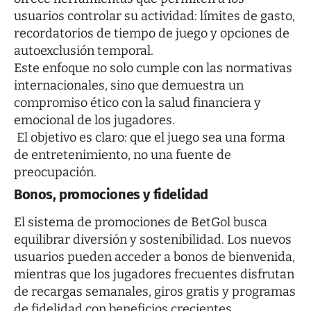
usuarios controlar su actividad: límites de gasto,
recordatorios de tiempo de juego y opciones de
autoexclusión temporal.
Este enfoque no solo cumple con las normativas
internacionales, sino que demuestra un
compromiso ético con la salud financiera y
emocional de los jugadores.
El objetivo es claro: que el juego sea una forma
de entretenimiento, no una fuente de
preocupación.
Bonos, promociones y fidelidad
El sistema de promociones de BetGol busca
equilibrar diversión y sostenibilidad. Los nuevos
usuarios pueden acceder a bonos de bienvenida,
mientras que los jugadores frecuentes disfrutan
de recargas semanales, giros gratis y programas
de fidelidad con beneficios crecientes.