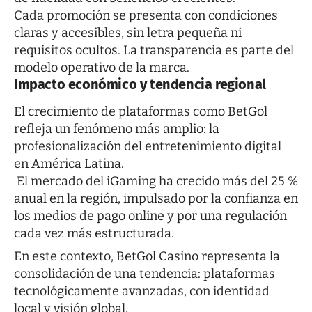
Cada promoción se presenta con condiciones
claras y accesibles, sin letra pequeña ni
requisitos ocultos. La transparencia es parte del
modelo operativo de la marca.
Impacto económico y tendencia regional
El crecimiento de plataformas como BetGol
refleja un fenómeno más amplio: la
profesionalización del entretenimiento digital
en América Latina.
El mercado del iGaming ha crecido más del 25 %
anual en la región, impulsado por la confianza en
los medios de pago online y por una regulación
cada vez más estructurada.
En este contexto, BetGol Casino representa la
consolidación de una tendencia: plataformas
tecnológicamente avanzadas, con identidad
local y visión global.