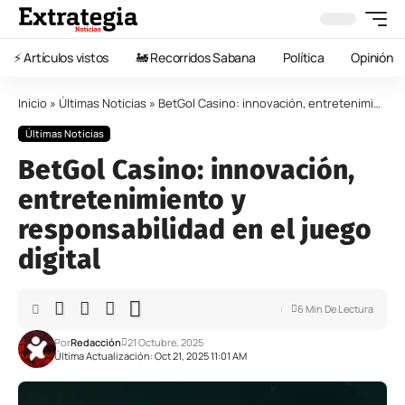
⚡️ Artículos vistos
🚂 Recorridos Sabana
Política
Opinión
Inicio
»
Últimas Noticias
»
BetGol Casino: innovación, entretenimiento y responsabilidad en el juego digital
Últimas Noticias
BetGol Casino: innovación,
entretenimiento y
responsabilidad en el juego
digital
6 Min De Lectura
Por
Redacción
21 Octubre, 2025
Última Actualización: Oct 21, 2025 11:01 AM