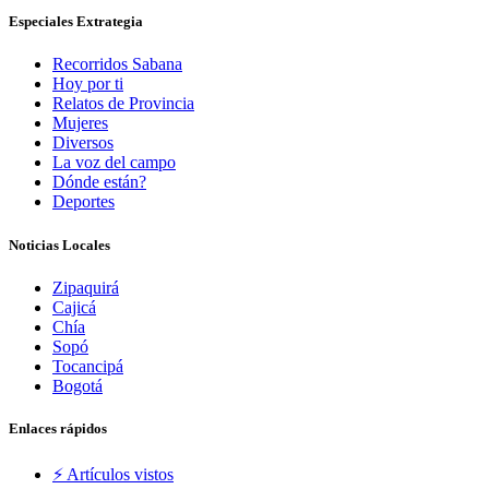
Especiales Extrategia
Recorridos Sabana
Hoy por ti
Relatos de Provincia
Mujeres
Diversos
La voz del campo
Dónde están?
Deportes
Noticias Locales
Zipaquirá
Cajicá
Chía
Sopó
Tocancipá
Bogotá
Enlaces rápidos
⚡️ Artículos vistos