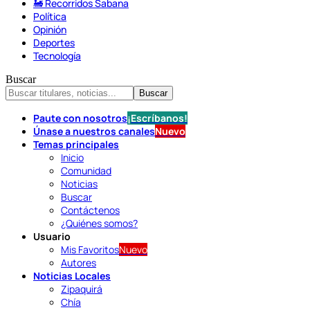
🚂 Recorridos Sabana
Política
Opinión
Deportes
Tecnología
Buscar
Paute con nosotros
¡Escríbanos!
Únase a nuestros canales
Nuevo
Temas principales
Inicio
Comunidad
Noticias
Buscar
Contáctenos
¿Quiénes somos?
Usuario
Mis Favoritos
Nuevo
Autores
Noticias Locales
Zipaquirá
Chía