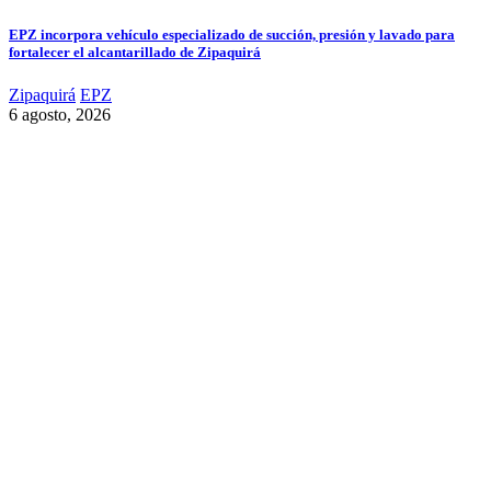
EPZ incorpora vehículo especializado de succión, presión y lavado para
fortalecer el alcantarillado de Zipaquirá
Zipaquirá
EPZ
6 agosto, 2026