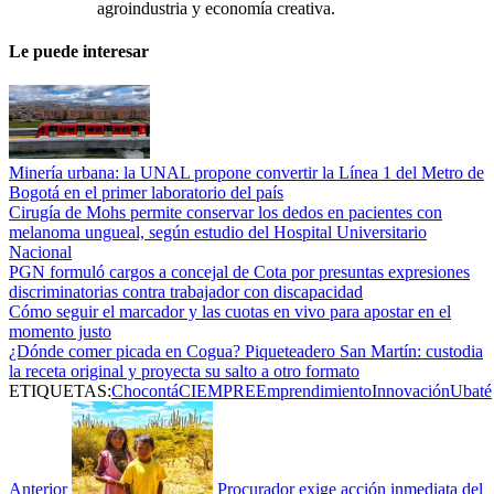
agroindustria y economía creativa.
Le puede interesar
Minería urbana: la UNAL propone convertir la Línea 1 del Metro de
Bogotá en el primer laboratorio del país
Cirugía de Mohs permite conservar los dedos en pacientes con
melanoma ungueal, según estudio del Hospital Universitario
Nacional
PGN formuló cargos a concejal de Cota por presuntas expresiones
discriminatorias contra trabajador con discapacidad
Cómo seguir el marcador y las cuotas en vivo para apostar en el
momento justo
¿Dónde comer picada en Cogua? Piqueteadero San Martín: custodia
la receta original y proyecta su salto a otro formato
ETIQUETAS:
Chocontá
CIEMPRE
Emprendimiento
Innovación
Ubaté
Anterior
Procurador exige acción inmediata del