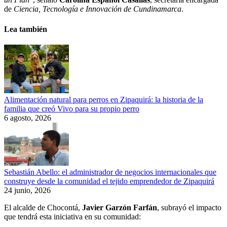
de
Ciencia, Tecnología e Innovación de Cundinamarca
.
Lea también
Alimentación natural para perros en Zipaquirá: la historia de la
familia que creó Vivo para su propio perro
6 agosto, 2026
Sebastián Abello: el administrador de negocios internacionales que
construye desde la comunidad el tejido emprendedor de Zipaquirá
24 junio, 2026
El alcalde de Chocontá,
Javier Garzón Farfán
, subrayó el impacto
que tendrá esta iniciativa en su comunidad: