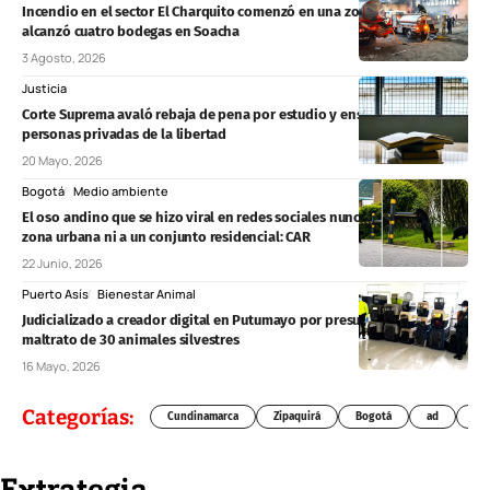
Incendio en el sector El Charquito comenzó en una zona forestal y
alcanzó cuatro bodegas en Soacha
3 Agosto, 2026
Justicia
Corte Suprema avaló rebaja de pena por estudio y enseñanza para
personas privadas de la libertad
20 Mayo, 2026
Bogotá
Medio ambiente
El oso andino que se hizo viral en redes sociales nunca ingresó a una
zona urbana ni a un conjunto residencial: CAR
22 Junio, 2026
Puerto Asís
Bienestar Animal
Judicializado a creador digital en Putumayo por presunto cautiverio y
maltrato de 30 animales silvestres
16 Mayo, 2026
Categorías:
Cundinamarca
Zipaquirá
Bogotá
ad
Chí