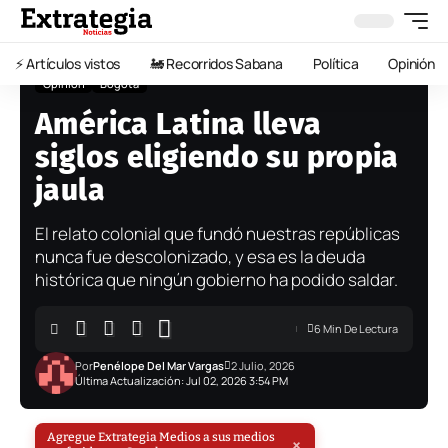
⚡️ Artículos vistos
🚂 Recorridos Sabana
Política
Opinión
Opinión
Bogotá
Inicio
»
Últimas Noticias
»
Opinión
»
América Latina lleva siglos eligiendo su propia jaula
América Latina lleva
siglos eligiendo su propia
jaula
El relato colonial que fundó nuestras repúblicas
nunca fue descolonizado, y esa es la deuda
histórica que ningún gobierno ha podido saldar.
6 Min De Lectura
Por
Penélope Del Mar Vargas
2 Julio, 2026
Última Actualización: Jul 02, 2026 3:54 PM
Agregue Extrategia Medios a sus medios
×