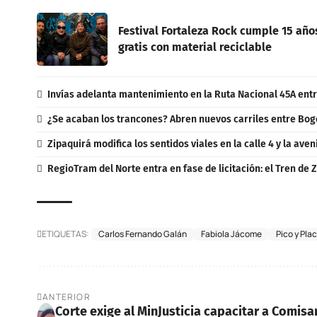
Festival Fortaleza Rock cumple 15 año
gratis con material reciclable
Invías adelanta mantenimiento en la Ruta Nacional 45A entr
¿Se acaban los trancones? Abren nuevos carriles entre Bo
Zipaquirá modifica los sentidos viales en la calle 4 y la aven
RegioTram del Norte entra en fase de licitación: el Tren de 
ETIQUETAS:
Carlos Fernando Galán
Fabiola Jácome
Pico y Pla
ANTERIOR
Corte exige al MinJusticia capacitar a Comisa