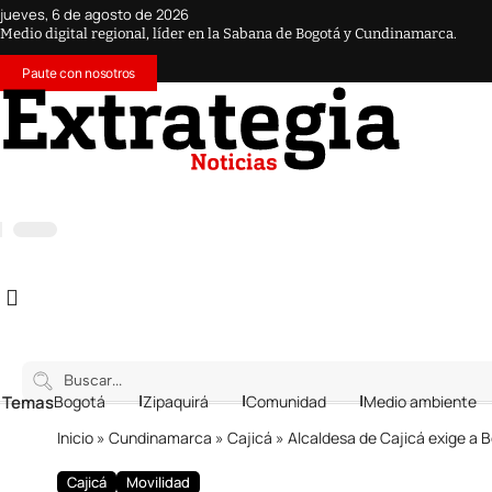
jueves, 6 de agosto de 2026
Medio digital regional, líder en la Sabana de Bogotá y Cundinamarca.
Paute con nosotros
 Temas
Bogotá
Zipaquirá
Comunidad
Medio ambiente
Inicio
»
Cundinamarca
»
Cajicá
»
Alcaldesa de Cajicá exige a B
Cajicá
Movilidad