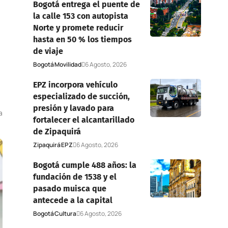
Bogotá entrega el puente de
la calle 153 con autopista
Norte y promete reducir
hasta en 50 % los tiempos
de viaje
Bogotá
Movilidad
6 Agosto, 2026
EPZ incorpora vehículo
especializado de succión,
presión y lavado para
a
fortalecer el alcantarillado
de Zipaquirá
Zipaquirá
EPZ
6 Agosto, 2026
Bogotá cumple 488 años: la
fundación de 1538 y el
pasado muisca que
antecede a la capital
Bogotá
Cultura
6 Agosto, 2026