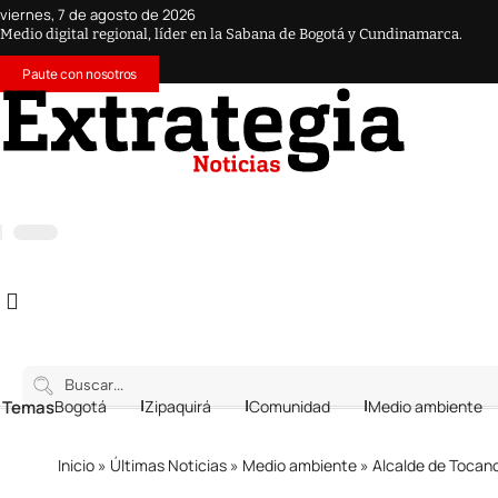
viernes, 7 de agosto de 2026
Medio digital regional, líder en la Sabana de Bogotá y Cundinamarca.
Paute con nosotros
 Temas
Bogotá
Zipaquirá
Comunidad
Medio ambiente
Inicio
»
Últimas Noticias
»
Medio ambiente
»
Alcalde de Tocancip