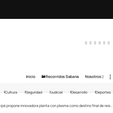
Inicio
🚂 Recorridos Sabana
Nosotros
Cultura
Seguridad
Judicial
Desarrollo
Deportes
á propone innovadora planta con plasma como destino final de residuos sólidos