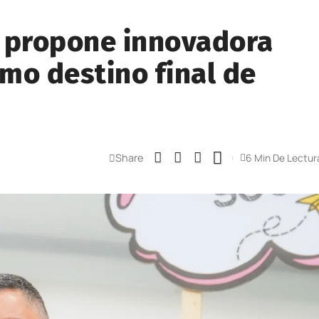
á propone innovadora
mo destino final de
Share
6 Min De Lectur