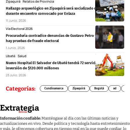
Zipaquirá
Relatos de Provincia
Hallazgo arqueológico en Zipaquirá será socializado con la comunidad
durante encuentro convocado por Enlaza
11 Junio, 2026
Vía Electoral 2026
Procuraduría contradice denuncias de Gustavo Petro y afirma que no
hay pruebas de fraude electoral
1 Junio, 2026
Ubaté
Salud
Nuevo Hospital El Salvador de Ubaté tendrá 72 servicios y una
inversión de $120.000 millones
23 Julio, 2026
Categorías:
Cundinamarca
Zipaquirá
Bogotá
ad
Chí
Información confiable:
Manténgase al día con las últimas noticias y
actualizaciones en vivo. Desde política y tecnología hasta entretenimiento
y más, le ofrecemos cobertura en tiempo real en la que puede confiar, lo