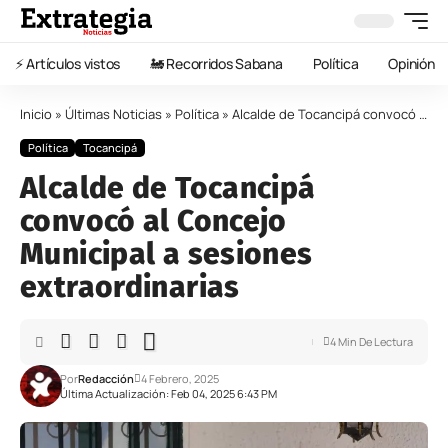
⚡️ Artículos vistos
🚂 Recorridos Sabana
Política
Opinión
Inicio
»
Últimas Noticias
»
Política
»
Alcalde de Tocancipá convocó al Concejo Municipal a sesiones extraordinarias
Política
Tocancipá
Alcalde de Tocancipá
convocó al Concejo
Municipal a sesiones
extraordinarias
4 Min De Lectura
Por
Redacción
4 Febrero, 2025
Última Actualización: Feb 04, 2025 6:43 PM