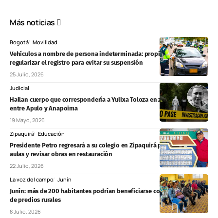
Más noticias
Bogotá
Movilidad
Vehículos a nombre de persona indeterminada: propietarios deben
regularizar el registro para evitar su suspensión
25 Julio, 2026
Judicial
Hallan cuerpo que correspondería a Yulixa Toloza en zona boscosa
entre Apulo y Anapoima
19 Mayo, 2026
Zipaquirá
Educación
Presidente Petro regresará a su colegio en Zipaquirá para entregar
aulas y revisar obras en restauración
22 Julio, 2026
La voz del campo
Junín
Junín: más de 200 habitantes podrían beneficiarse con formalización
de predios rurales
8 Julio, 2026