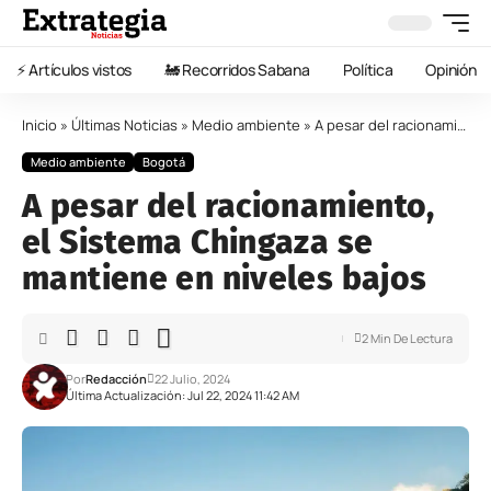
⚡️ Artículos vistos
🚂 Recorridos Sabana
Política
Opinión
Inicio
»
Últimas Noticias
»
Medio ambiente
»
A pesar del racionamiento, el Sistema Chingaza se mantiene en niveles bajos
Medio ambiente
Bogotá
A pesar del racionamiento,
el Sistema Chingaza se
mantiene en niveles bajos
2 Min De Lectura
Por
Redacción
22 Julio, 2024
Última Actualización: Jul 22, 2024 11:42 AM