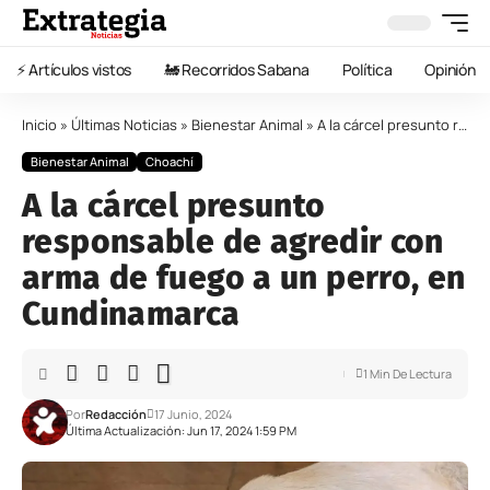
⚡️ Artículos vistos
🚂 Recorridos Sabana
Política
Opinión
Inicio
»
Últimas Noticias
»
Bienestar Animal
»
A la cárcel presunto responsable de agredir con arma de fuego a un perro, en Cundinamarca
Bienestar Animal
Choachí
A la cárcel presunto
responsable de agredir con
arma de fuego a un perro, en
Cundinamarca
1 Min De Lectura
Por
Redacción
17 Junio, 2024
Última Actualización: Jun 17, 2024 1:59 PM