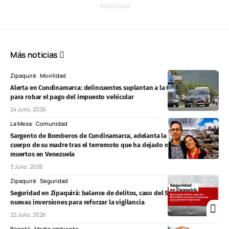
- Publicidad -
Más noticias
Zipaquirá
Movilidad
Alerta en Cundinamarca: delincuentes suplantan a la Gobernación
para robar el pago del impuesto vehicular
24 Julio, 2026
La Mesa
Comunidad
Sargento de Bomberos de Cundinamarca, adelanta la búsqueda del
cuerpo de su madre tras el terremoto que ha dejado más de 2.500
muertos en Venezuela
3 Julio, 2026
Zipaquirá
Seguridad
Seguridad en Zipaquirá: balance de delitos, caso del Skate Park y
nuevas inversiones para reforzar la vigilancia
22 Julio, 2026
Bogotá
Medio ambiente