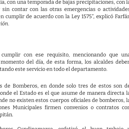
a, con una temporada de bajas precipitaciones, con l
y sin contar con las otras emergencias o actividade
 cumplir de acuerdo con la Ley 1575”, explicó Farfá
ción
.
e cumplir con ese requisito, mencionando que un
momento del día, de esta forma, los alcaldes debe
stando este servicio en todo el departamento.
os de Bomberos, en donde solo tres de estos son d
n donde el Estado es el que asume de manera directa l
nde no existen estos cuerpos oficiales de bomberos, l
nes Municipales firmen convenios o contratos co
pitán.
beros Cundinamarca, enfatizó el buen trabajo 