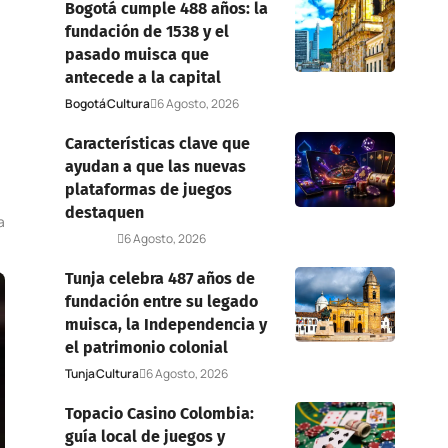
Bogotá cumple 488 años: la
fundación de 1538 y el
pasado muisca que
antecede a la capital
Bogotá
Cultura
6 Agosto, 2026
Características clave que
ayudan a que las nuevas
plataformas de juegos
destaquen
a
Deportes
6 Agosto, 2026
Tunja celebra 487 años de
fundación entre su legado
muisca, la Independencia y
el patrimonio colonial
Tunja
Cultura
6 Agosto, 2026
Topacio Casino Colombia:
guía local de juegos y