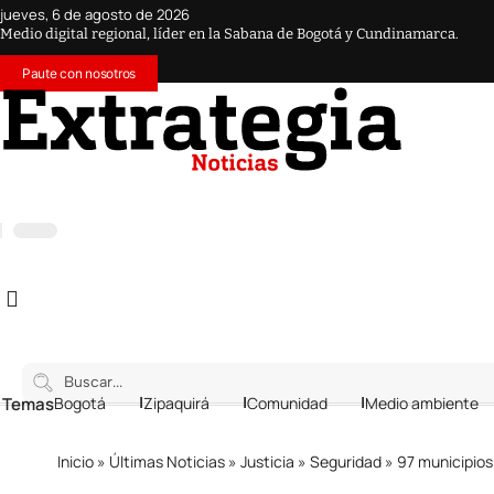
jueves, 6 de agosto de 2026
Medio digital regional, líder en la Sabana de Bogotá y Cundinamarca.
Paute con nosotros
 Temas
Bogotá
Zipaquirá
Comunidad
Medio ambiente
Inicio
»
Últimas Noticias
»
Justicia
»
Seguridad
»
97 municipios