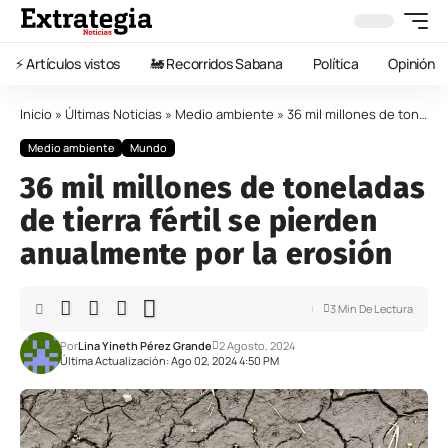
⚡️ Artículos vistos
🚂 Recorridos Sabana
Política
Opinión
Inicio
»
Últimas Noticias
»
Medio ambiente
»
36 mil millones de toneladas de tierra fértil se pierden anualmente por la erosión
Medio ambiente
Mundo
36 mil millones de toneladas
de tierra fértil se pierden
anualmente por la erosión
3 Min De Lectura
Por
Lina Yineth Pérez Grande
2 Agosto, 2024
Última Actualización: Ago 02, 2024 4:50 PM