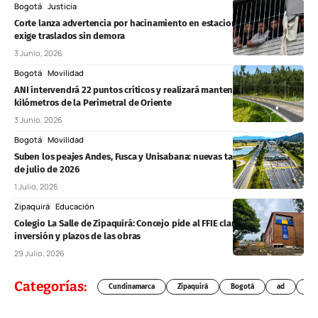
Bogotá
Justicia
Corte lanza advertencia por hacinamiento en estaciones de Policía y
exige traslados sin demora
3 Junio, 2026
Bogotá
Movilidad
ANI intervendrá 22 puntos críticos y realizará mantenimiento en 60
kilómetros de la Perimetral de Oriente
3 Junio, 2026
Bogotá
Movilidad
Suben los peajes Andes, Fusca y Unisabana: nuevas tarifas desde este 1
de julio de 2026
1 Julio, 2026
Zipaquirá
Educación
Colegio La Salle de Zipaquirá: Concejo pide al FFIE claridad sobre
inversión y plazos de las obras
29 Julio, 2026
Categorías:
Cundinamarca
Zipaquirá
Bogotá
ad
Chí